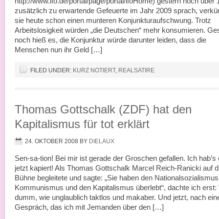
http://www.ifo.de/portal/page/portal/ifoHome) gestern noch über 
zusätzlich zu erwartende Gefeuerte im Jahr 2009 sprach, verkü
sie heute schon einen munteren Konjunkturaufschwung. Trotz
Arbeitslosigkeit würden „die Deutschen“ mehr konsumieren. Ge
noch hieß es, die Konjunktur würde darunter leiden, dass die
Menschen nun ihr Geld […]
FILED UNDER:
KURZ NOTIERT
,
REALSATIRE
Thomas Gottschalk (ZDF) hat den
Kapitalismus für tot erklärt
24. OKTOBER 2008
BY
DIELAUX
Sen-sa-tion! Bei mir ist gerade der Groschen gefallen. Ich hab’s 
jetzt kapiert! Als Thomas Gottschalk Marcel Reich-Ranicki auf d
Bühne begleitete und sagte: „Sie haben den Nationalsozialismus
Kommunismus und den Kapitalismus überlebt“, dachte ich erst:
dumm, wie unglaublich taktlos und makaber. Und jetzt, nach ei
Gespräch, das ich mit Jemanden über den […]