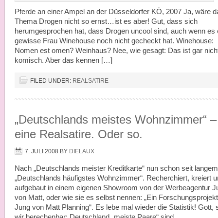
Pferde an einer Ampel an der Düsseldorfer KÖ, 2007 Ja, wäre d
Thema Drogen nicht so ernst…ist es aber! Gut, dass sich
herumgesprochen hat, dass Drogen uncool sind, auch wenn es 
gewisse Frau Winehouse noch nicht gecheckt hat. Winehouse:
Nomen est omen? Weinhaus? Nee, wie gesagt: Das ist gar nich
komisch. Aber das kennen […]
FILED UNDER:
REALSATIRE
„Deutschlands meistes Wohnzimmer“ –
eine Realsatire. Oder so.
7. JULI 2008
BY
DIELAUX
Nach „Deutschlands meister Kreditkarte“ nun schon seit langem
„Deutschlands häufigstes Wohnzimmer“. Recherchiert, kreiert 
aufgebaut in einem eigenen Showroom von der Werbeagentur J
von Matt, oder wie sie es selbst nennen: „Ein Forschungsprojek
Jung von Matt Planning“. Es lebe mal wieder die Statistik! Gott, 
wir berechenbar: Deutschland „meiste Paare“ sind