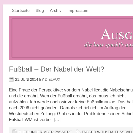
Startseite
Blog
Archiv
Impressum
Ausg
die laux spuckt's au
Fußball – Der Nabel der Welt?
21. JUNI 2014
BY
DIELAUX
Eine Frage der Perspektive: vor dem Nabel liegt die Nabelschnu
und die ernährt. Wen der Fußball ernährt, das muss ich nicht
aufzählen. Ich werde nach wir vor keine Fußballmaniac. Das hat
nach 2006 nicht geändert. Damals schrieb ich im Auftrag der
Westdeutschen Zeitung: Gibt es in der Politik denn keinen Schir
Fußball-WM ist vorbei, […]
FILED UNDER:
ABER PASSIERT
TAGGED WITH:
EM
,
FUSSBALL