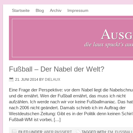
Startseite
Blog
Archiv
Impressum
Ausg
die laux spuckt's au
Fußball – Der Nabel der Welt?
21. JUNI 2014
BY
DIELAUX
Eine Frage der Perspektive: vor dem Nabel liegt die Nabelschnu
und die ernährt. Wen der Fußball ernährt, das muss ich nicht
aufzählen. Ich werde nach wir vor keine Fußballmaniac. Das hat
nach 2006 nicht geändert. Damals schrieb ich im Auftrag der
Westdeutschen Zeitung: Gibt es in der Politik denn keinen Schir
Fußball-WM ist vorbei, […]
FILED UNDER:
ABER PASSIERT
TAGGED WITH:
EM
,
FUSSBALL