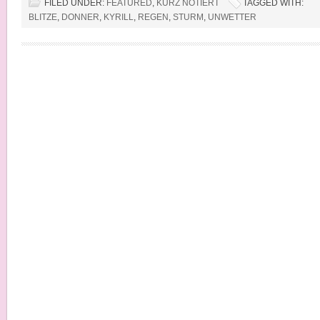
FILED UNDER:
FEATURED
,
KURZ NOTIERT
TAGGED WITH:
BLITZE
,
DONNER
,
KYRILL
,
REGEN
,
STURM
,
UNWETTER