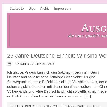
Startseite
Blog
Archiv
Impressum
Ausg
die laux spuckt's au
25 Jahre Deutsche Einheit: Wir sind we
1. OKTOBER 2015
BY
DIELAUX
Ich glaube, Anders kann ich den Satz nicht beginnen. Denn
Deutschland hat eine sehr vielfältige Geschichte. Es gibt
Schwerpunkte um die Definitionen dieses Vielvölkerstaats, der 
schon ist, sich aber eben mit dieser Identität so schwer tut. Ohn
Völkerwanderung wäre Deutschland nicht so vielfältig, nicht so r
an Dialekten und anderen Einflüssen von anderen […]
FILED UNDER:
ERKENNTNISSE
TAGGED WITH:
25 JAHRE