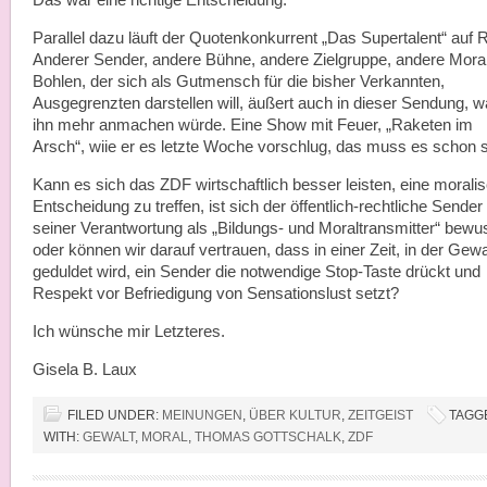
Das war eine richtige Entscheidung.
Parallel dazu läuft der Quotenkonkurrent „Das Supertalent“ auf 
Anderer Sender, andere Bühne, andere Zielgruppe, andere Moral
Bohlen, der sich als Gutmensch für die bisher Verkannten,
Ausgegrenzten darstellen will, äußert auch in dieser Sendung, 
ihn mehr anmachen würde. Eine Show mit Feuer, „Raketen im
Arsch“, wiie er es letzte Woche vorschlug, das muss es schon s
Kann es sich das ZDF wirtschaftlich besser leisten, eine morali
Entscheidung zu treffen, ist sich der öffentlich-rechtliche Sender
seiner Verantwortung als „Bildungs- und Moraltransmitter“ bewu
oder können wir darauf vertrauen, dass in einer Zeit, in der Gewa
geduldet wird, ein Sender die notwendige Stop-Taste drückt und
Respekt vor Befriedigung von Sensationslust setzt?
Ich wünsche mir Letzteres.
Gisela B. Laux
FILED UNDER:
MEINUNGEN
,
ÜBER KULTUR
,
ZEITGEIST
TAGG
WITH:
GEWALT
,
MORAL
,
THOMAS GOTTSCHALK
,
ZDF