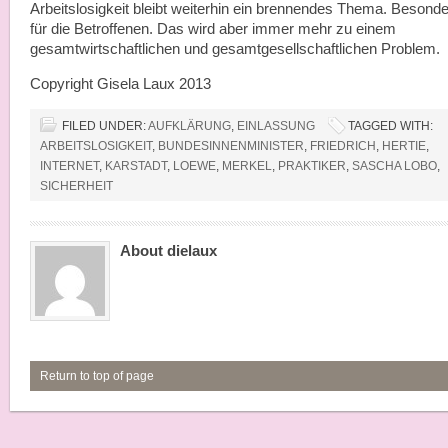
Arbeitslosigkeit bleibt weiterhin ein brennendes Thema. Besond
für die Betroffenen. Das wird aber immer mehr zu einem
gesamtwirtschaftlichen und gesamtgesellschaftlichen Problem.
Copyright Gisela Laux 2013
FILED UNDER:
AUFKLÄRUNG
,
EINLASSUNG
TAGGED WITH:
ARBEITSLOSIGKEIT
,
BUNDESINNENMINISTER
,
FRIEDRICH
,
HERTIE
,
INTERNET
,
KARSTADT
,
LOEWE
,
MERKEL
,
PRAKTIKER
,
SASCHA LOBO
,
SICHERHEIT
About dielaux
Return to top of page